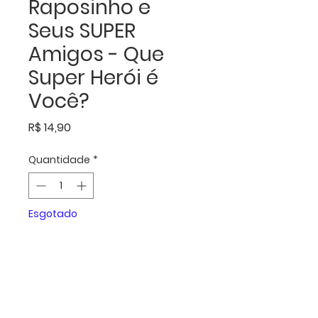
Raposinho e
Seus SUPER
Amigos - Que
Super Herói é
Você?
Preço
R$ 14,90
Quantidade
*
Esgotado
Notifique-me quando estiver disponível
Foi dada a largada! Foi lançado o
segundo livro dessa turminha tão